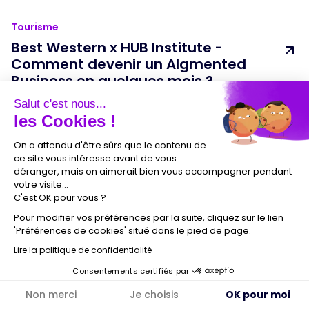
Tourisme
Best Western x HUB Institute -
Comment devenir un AIgmented
Business en quelques mois ?
Ce partenariat stratégique met en avant l’importance de
Salut c'est nous...
l’IA pour améliorer les performances des équipes, optimiser
les Cookies !
les processus et répondre aux défis d’un environnement
concurrentiel.
On a attendu d'être sûrs que le contenu de
ce site vous intéresse avant de vous
déranger, mais on aimerait bien vous accompagner pendant
votre visite...
C'est OK pour vous ?
Pour modifier vos préférences par la suite, cliquez sur le lien
'Préférences de cookies' situé dans le pied de page.
Lire la politique de confidentialité
Consentements certifiés par
Non merci
Je choisis
OK pour moi