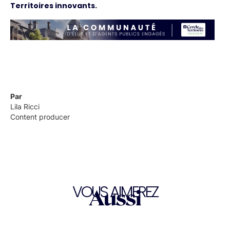
Territoires innovants.
Par
Lila Ricci
Content producer
VOUS AIMEREZ
Aussi