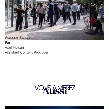
François Tancré
Par
Axel Moisan
Assistant Content Producer
VOUS AIMEREZ
Aussi