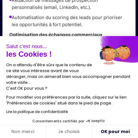
Rédaction de messages de prospection
personnalisés (email, LinkedIn, etc.).
Automatisation du scoring des leads pour prioriser
les opportunités à fort potentiel.
Optimisation des échanges commerciaux
Génération de scripts d’appels et d’argumentaires de
Salut c'est nous...
vente adaptés à chaque client.
les Cookies !
Personnalisation des offres commerciales en
On a attendu d'être sûrs que le contenu de
fonction des besoins détectés.
ce site vous intéresse avant de vous
déranger, mais on aimerait bien vous accompagner pendant
Analyse des objections clients et recommandations
votre visite...
de réponses en temps réel.
C'est OK pour vous ?
Automatisation du Suivi & Relance Client
Pour modifier vos préférences par la suite, cliquez sur le lien
'Préférences de cookies' situé dans le pied de page.
Génération de résumés de réunions et d’appels
Lire la politique de confidentialité
commerciaux.
Consentements certifiés par
Automatisation des relances commerciales avec du
contenu personnalisé.
Non merci
Je choisis
OK pour moi