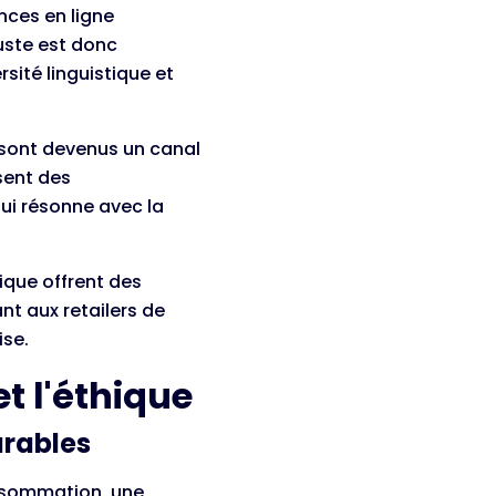
nces en ligne
uste est donc
rsité linguistique et
 sont devenus un canal
sent des
ui résonne avec la
ique offrent des
nt aux retailers de
ise.
et l'éthique
urables
onsommation, une