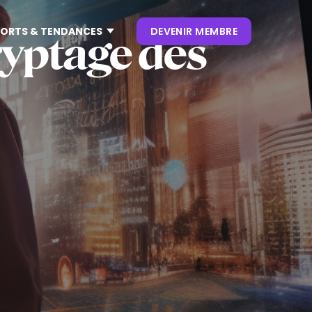
ORTS & TENDANCES
DEVENIR MEMBRE
ryptage des
CONTENUS
NOS KEYNOTES
LIVRES BLANCS
S
 CES
OUVRAGES
P. CLIENT
 NRF
NEWSLETTERS
TRENDS
.0
 VIVATECH
HUB LANDSCAPE :
CARTOGRAPHIE DES
OUTILS IA GÉNÉRATIVE