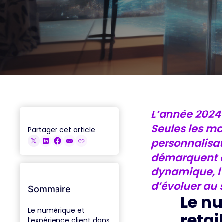
ACCÉDER AUX REPLAYS
L’année 2024 
Seules les ma
Partager cet article
personnalisati
démarquent e
dynamique, l’
d’évoluer au
Sommaire
Le nu
Le numérique et
retai
l’expérience client dans