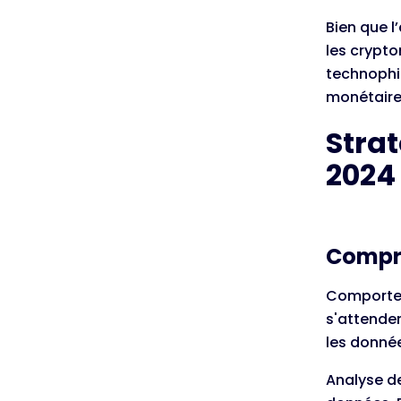
Bien que l
les crypt
technophil
monétaire
Strat
2024
Compr
Comportem
s'attenden
les donnée
Analyse de