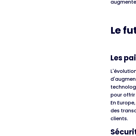
augmente l
Le fu
Les pa
L'évolutio
d'augmenta
technolog
pour offri
En Europe
des trans
clients.
Sécuri