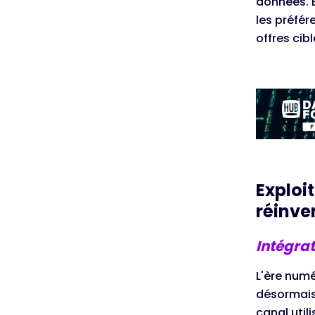
données. E
les préfér
offres cib
Exploi
réinve
Intégra
L'ère num
désormais
canal utili