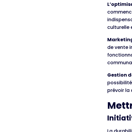
L’optimis
commencen
indispensa
culturelle
Marketing
de vente 
fonctionna
communauté
Gestion d
possibilit
prévoir la
Mettr
Initia
La durabil