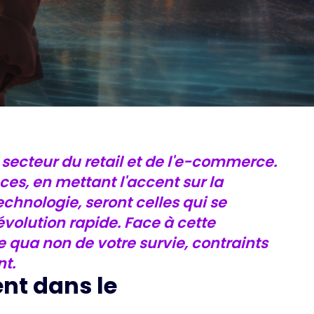
 secteur du retail et de l'e-commerce.
ces, en mettant l'accent sur la
technologie, seront celles qui se
olution rapide. Face à cette
 qua non de votre survie, contraints
t.
ent dans le