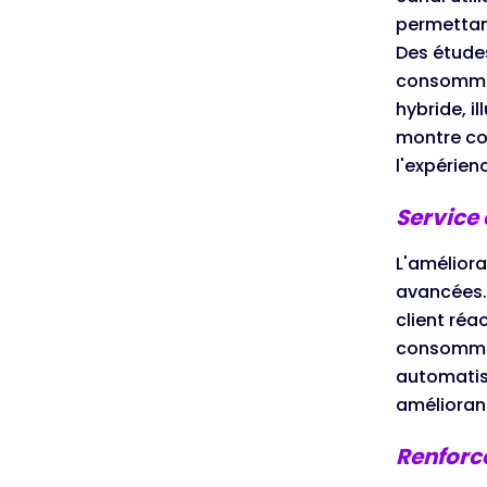
permettan
Des études
consommate
hybride, i
montre co
l'expérienc
Service 
L'améliora
avancées. 
client réa
consommate
automatis
améliorant
Renforce