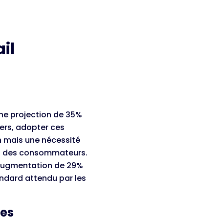
il
une projection de 35%
ers, adopter ces
n mais une nécessité
tes des consommateurs.
 augmentation de 29%
ndard attendu par les
ies