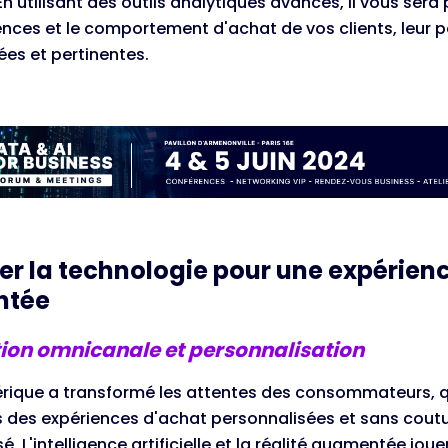
n utilisant des outils analytiques avancés, il vous sera
ences et le comportement d'achat de vos clients, leur 
lées et pertinentes.
ter la technologie pour une expérienc
ntée
tion omnicanale et personnalisation
érique a transformé les attentes des consommateurs, q
 des expériences d'achat personnalisées et sans coutu
sé. L'intelligence artificielle et la réalité augmentée joue