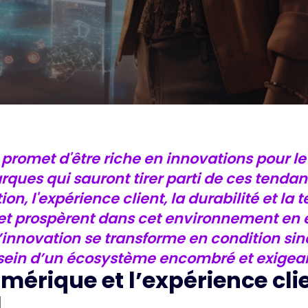
promet d'être riche en innovations pour le
rques qui sauront tirer parti de ces tendan
on, l'expérience client, la durabilité et la 
t prospèrent dans cet environnement en év
innovation se transforme en condition sine
 sein d’un écosystème encombré et exigean
mérique et l’expérience cli
l