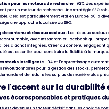
ation pour les moteurs de recherche
: 93% des expérie
t par un moteur de recherche. Une stratégie SEO rob
ble. Cela est particulièrement vrai en Europe, où la dive
 exige une approche localisée du SEO.
 de contenu et réseaux sociaux
: Les réseaux sociaux
incontournable, avec Instagram et Facebook qui propo
lités d'achat intégrées. Créer du contenu engageant q
 est essentiel pour construire la fidélité à la marque.
es stocks intelligente
: L'IA et l'apprentissage automat
és révolutionnaires pour la gestion des stocks, permetta
 demande et de réduire les surplus de manière plus préc
e l'accent sur la durabilité 
tives écoresponsables et pratiques d
ité est devenue un facteur décisif dans les choix de c