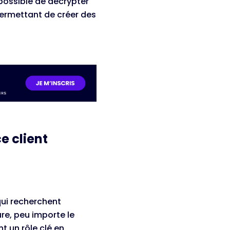
 possible de décrypter
permettant de créer des
e client
ui recherchent
re, peu importe le
nt un rôle clé en