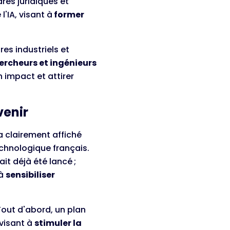
res juridiques et
l'IA, visant à
former
res industriels et
ercheurs et ingénieurs
n impact et attirer
venir
a clairement affiché
chnologique français.
vait déjà été lancé
;
 à
sensibiliser
Tout d'abord, un plan
 visant à
stimuler la