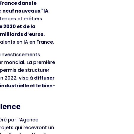
 France dans le
e
neuf nouveaux "IA
ences et métiers
 2030 et de la
 milliards d’euros.
talents en IA en France.
s investissements
r mondial. La première
 permis de structurer
n 2022, vise à
diffuser
ndustrielle et le bien-
llence
péré par l’Agence
rojets qui recevront un