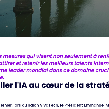
s mesures qui visent non seulement à renfo
ttirer et retenir les meilleurs talents inter
e leader mondial dans ce domaine crucia
e.
ller l'IA au cœur de la stra
dernier, lors du salon VivaTech, le Président Emmanue