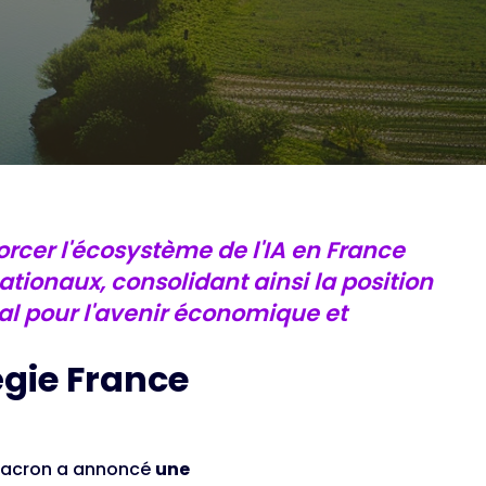
rcer l'écosystème de l'IA en France
nationaux, consolidant ainsi la position
l pour l'avenir économique et
tégie France
l Macron a annoncé
une