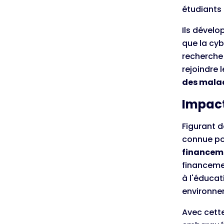
étudiants 
Ils dévelo
que la cybe
recherche
rejoindre l
des malad
Impact
Figurant d
connue po
financemen
financemen
à l'éducat
environnem
Avec cette