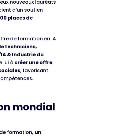
deux nouveaux lauréats
ient d’un soutien
00 places de
offre de formation en IA
de techniciens,
A & Industrie du
 lui à
créer une offre
sociales
, favorisant
s compétences.
ion mondial
 de formation,
un