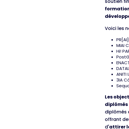
soutien fi
formation
développe
Voici les n
PR[AI]
MIAI 
Hi! PA
PostG
ENACT
DATAI
ANITI 
3IA C
Sequo
Les object
diplômés 
diplômés 
offrant d
d
'attirer