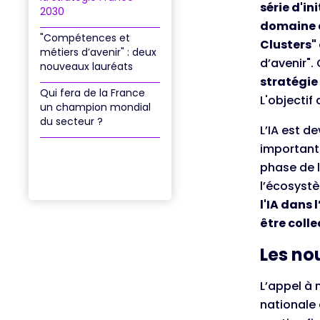
série d'in
2030
domaine d
"Compétences et
Clusters"
métiers d’avenir" : deux
d’avenir". 
nouveaux lauréats
stratégie 
Qui fera de la France
L'objectif
un champion mondial
du secteur ?
L’IA est d
important
phase de l
l’écosystè
l'IA dans 
être collec
Les no
L’appel à 
nationale 