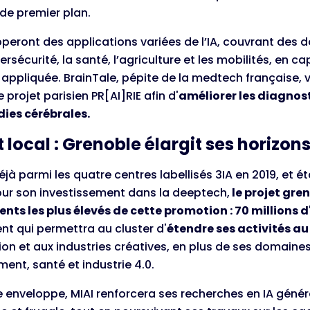
de premier plan.
pperont des applications variées de l’IA, couvrant des 
rsécurité, la santé, l’agriculture et les mobilités, en cap
 appliquée. BrainTale, pépite de la medtech française,
e projet parisien PR[AI]RIE afin d'
améliorer les diagnos
ies cérébrales.
 local : Grenoble élargit ses horizon
éjà parmi les quatre centres labellisés 3IA en 2019, et é
ur son investissement dans la deeptech,
le projet gren
ts les plus élevés de cette promotion : 70 millions d
t qui permettra au cluster d'
étendre ses activités a
ion et aux industries créatives, en plus de ses domaines
ent, santé et industrie 4.0.
 enveloppe, MIAI renforcera ses recherches en IA généra