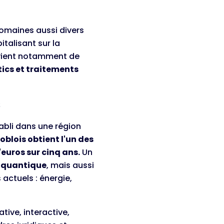
domaines aussi divers
italisant sur la
 vient notamment de
tics et traitements
s
tabli dans une région
oblois obtient l'un des
'euros sur cinq ans.
Un
u quantique
, mais aussi
 actuels : énergie,
tive, interactive,