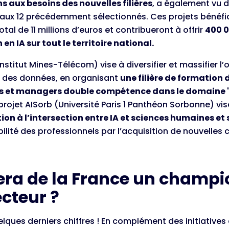
s aux besoins des nouvelles filières
, a également vu 
 aux 12 précédemment sélectionnés. Ces projets bénéfic
otal de 11 millions d’euros et contribueront à offrir
400 0
en IA sur tout le territoire national.
stitut Mines-Télécom) vise à diversifier et massifier l’
e des données, en organisant
une filière de formation 
s et managers double compétence dans le domaine "I
projet AISorb (Université Paris 1 Panthéon Sorbonne) vise
ion à l’intersection entre IA et sciences humaines et 
ilité des professionnels par l’acquisition de nouvelle
fera de la France un champ
cteur ?
lques derniers chiffres ! En complément des initiatives