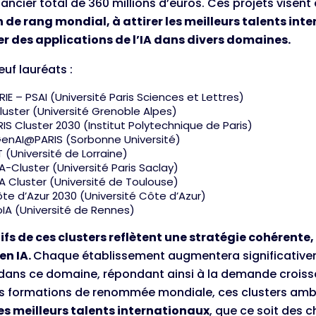
nancier total de 360 millions d’euros. Ces projets visent
 de rang mondial, à attirer les meilleurs talents int
r des applications de l’IA dans divers domaines.
euf lauréats :
RIE – PSAI (Université Paris Sciences et Lettres)
Cluster (Université Grenoble Alpes)
RIS Cluster 2030 (Institut Polytechnique de Paris)
enAI@PARIS (Sorbonne Université)
 (Université de Lorraine)
A-Cluster (Université Paris Saclay)
IA Cluster (Université de Toulouse)
ôte d’Azur 2030 (Université Côte d’Azur)
IA (Université de Rennes)
ifs de ces clusters reflètent une stratégie cohérente, 
en IA.
Chaque établissement augmentera significative
dans ce domaine, répondant ainsi à la demande croissa
es formations de renommée mondiale, ces clusters am
 les meilleurs talents internationaux
, que ce soit des 