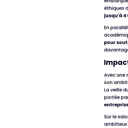
embarquée 
éthiques d
jusqu'à 4
En parallè
académiqu
pour soute
davantage 
Impact 
Avec une d
son ambiti
La veille 
portée par 
entreprise
Sur le sal
ambitieux 