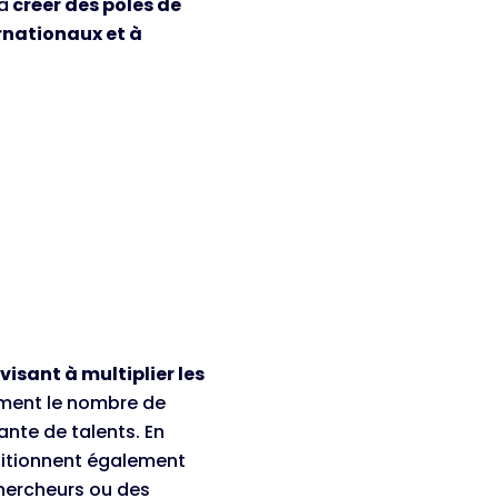
 à
créer des pôles de
ernationaux et à
visant à multiplier les
ment le nombre de
nte de talents. En
bitionnent également
chercheurs ou des