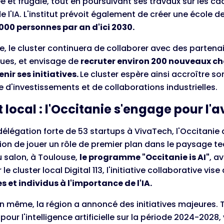
et frugale, tout en poursuivant ses travaux sur les cad
e l'IA. L'institut prévoit également de créer une école de 
 000 personnes par an d'ici 2030.
le, le cluster continuera de collaborer avec des partenai
es, et envisage de
recruter environ 200 nouveaux ch
nir ses initiatives.
Le cluster espère ainsi accroître so
d'investissements et de collaborations industrielles.
local : l'Occitanie s'engage pour l'a
élégation forte de 53 startups à VivaTech, l'Occitanie 
on de jouer un rôle de premier plan dans le paysage te
du salon, à Toulouse,
le programme "Occitanie is AI"
, a
le cluster local Digital 113, l'initiative collaborative vise
s et individus à l'importance de l'IA.
on même, la région a annoncé des initiatives majeures. 
pour l'intelligence artificielle sur la période 2024-2028,