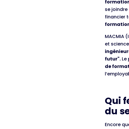
formation
se joindre
financier t
formation 
MACMIA (In
et scienc
ingénieur
futur".
Le 
de format
l’employab
Qui 
du se
Encore que