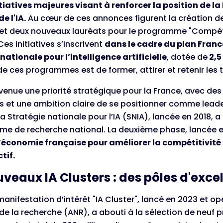
itiatives majeures visant à renforcer la position de la
e l'IA.
Au cœur de ces annonces figurent la création d
et deux nouveaux lauréats pour le programme "Compét
Ces initiatives s’inscrivent
dans le cadre du plan France
nationale pour l’intelligence artificielle
, dotée de
2,5
 de ces programmes est de former, attirer et retenir les 
evenue une priorité stratégique pour la France, avec de
s et une ambition claire de se positionner comme leade
a Stratégie nationale pour l’IA (SNIA), lancée en 2018, a
me de recherche national. La deuxième phase, lancée e
l’économie française pour améliorer la compétitivité i
tif.
uveaux IA Clusters : des pôles d'exce
manifestation d’intérêt "IA Cluster", lancé en 2023 et o
de la recherche (ANR), a abouti à la sélection de neuf p