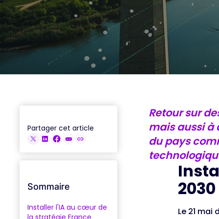
ACCÉDER AUX REPLAYS
Retour sur de
mais aussi à a
Partager cet article
du pays comm
technologiqu
Insta
2030
Sommaire
Installer l'IA au cœur de
Le 21 mai 
la stratégie France