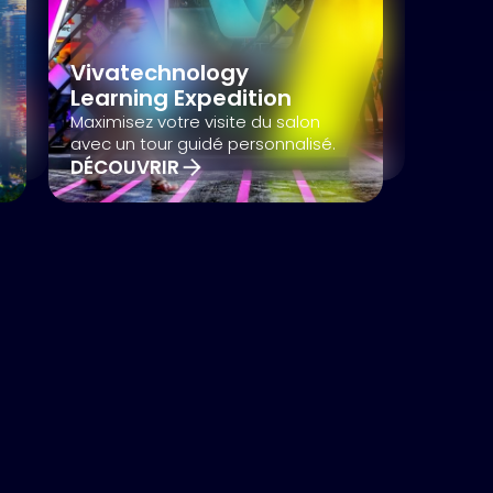
Vivatechnology
s 17e
Learning Expedition
Maximisez votre visite du salon
avec un tour guidé personnalisé.
DÉCOUVRIR