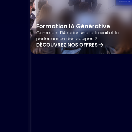
ciblées.
Formation IA Générative
CONSULTER NOTRE AGENDA
Comment l'IA redessine le travail et la
performance des équipes ?
DÉCOUVREZ NOS OFFRES