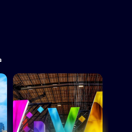
s
ions
ues
écution
: audit,
lle.
r, déployer et faire tourner des