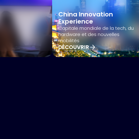
agents IA fonctionnels.
China Innovation
26 & 27 AOÛT 2026
Experience
Deskeo Champerret, Pari
PARLONS DE VOS PROJETS
Capitale mondiale de la tech, du
hardware et des nouvelles
mobilités
DÉCOUVRIR