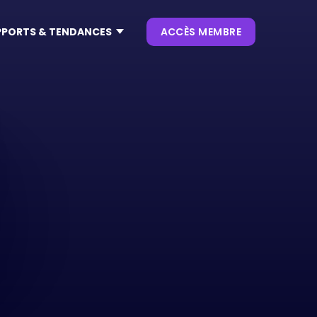
PPORTS & TENDANCES
ACCÈS MEMBRE
S
CONTENUS
S NOS KEYNOTES
LIVRES BLANCS
ES
DÎNERS
TE CES
OUVRAGES
 4.0
TE NRF
NEWSLETTERS
 TRENDS
& SMART CITY
TE VIVATECH
HUB LANDSCAPE :
CARTOGRAPHIE DES
OUTILS IA GÉNÉRATIVE