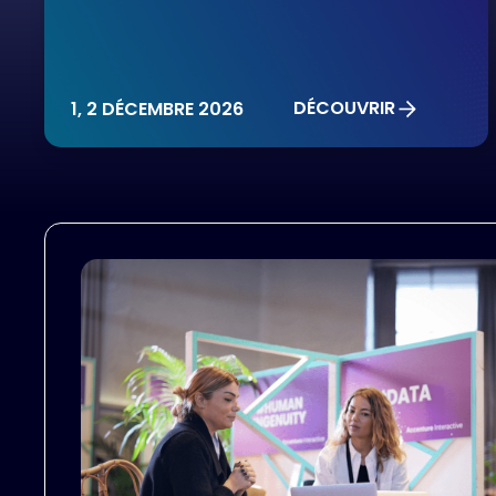
This Is Some Text Inside Of A Div Block.
DÉCOUVRIR
1, 2 DÉCEMBRE 2026
THIS IS SOME TEXT INSIDE OF A DIV BLOCK.
HEADING
Heading