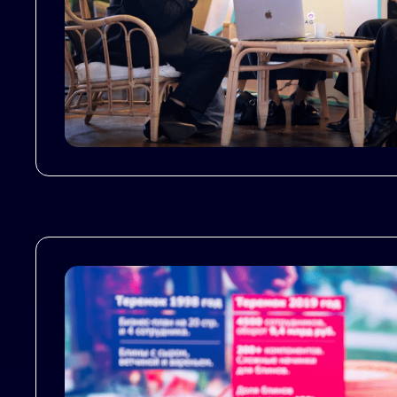
This Is Some Text Inside Of A Div Block.