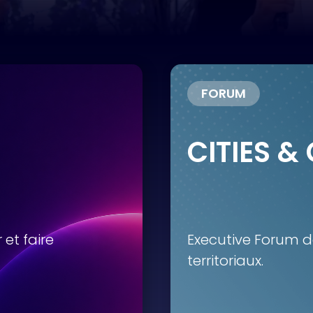
FORUM
CITIES &
et faire
Executive Forum d
territoriaux.