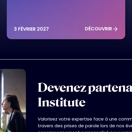
This Is Some Text Inside Of A Div Block.
DÉCOUVRIR
3 FÉVRIER 2027
THIS IS SOME TEXT INSIDE OF A DIV BLOCK.
HEADING
Devenez partena
Heading
Institute
Valorisez votre expertise face à une comm
travers des prises de parole lors de nos é