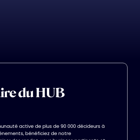
This Is Some Text Inside Of A Div Block.
ire du HUB
unauté active de plus de 90 000 décideurs à
vénements, bénéficiez de notre