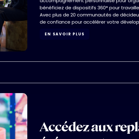
accompagnement personnalisé pour organi
bénéficiez de dispositifs 360° pour travaill
This Is Some Text Inside Of A Div Block.
Avec plus de 20 communautés de décideurs
de confiance pour accélérer votre dével
EN SAVOIR PLUS
Accédez aux repl