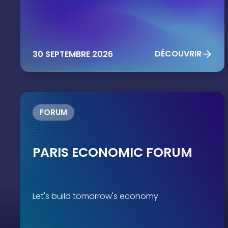
DÉCOUVRIR
30 SEPTEMBRE 2026
THIS IS SOME TEXT INSIDE OF A DIV BLOCK.
FORUM
HEADING
PARIS ECONOMIC FORUM
Heading
Let's build tomorrow's economy