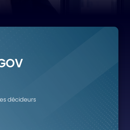
 GOV
es décideurs