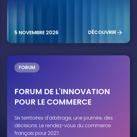
DÉCOUVRIR
5 NOVEMBRE 2026
THIS IS SOME TEXT INSIDE OF A DIV BLOCK.
FORUM
HEADING
FORUM DE L'INNOVATION
POUR LE COMMERCE
Heading
Six territoires d'arbitrage, une journée, des
décisions. Le rendez-vous du commerce
français pour 2027.