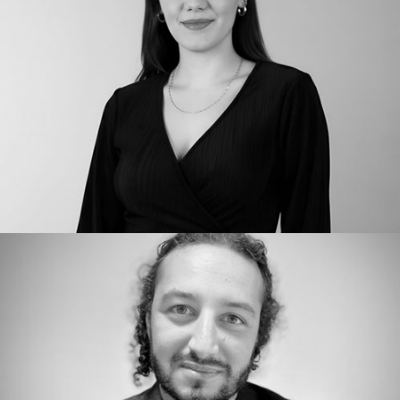
CHARLES VARLET
Insights, Formation, Conseil
Directeur Consulting & Corporate Training
ALEXANDRA JEVREMOVIC
Opérations
Directrice marketing digitale & performance