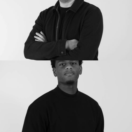
MAELYS RYO
Insights, Formation, Conseil
Responsable en communication
RODRIGUE DE GRESLAN
Opérations
Chargé de projets stratégiques & prospectives