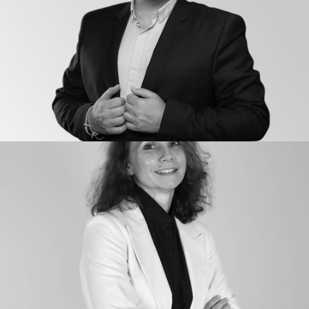
VINCENT DUCREY
Direction
Président & co-fondateur
EMMANUEL VIVIER
Direction
Co-founder & Principal Analyst