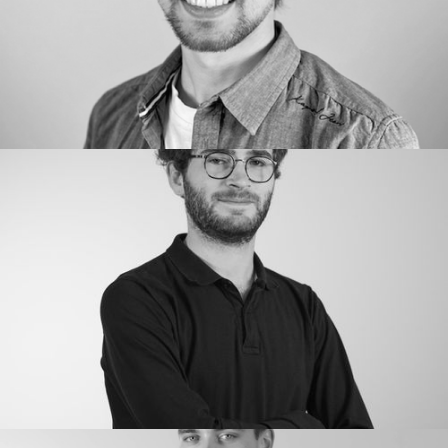
KARINE MANCEL
Insights, Formation, Conseil
Learning Expedition Manager
VALENTIN DUMONT
Opérations
Chargé de Production Audiovisuelle