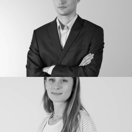
ANTONIN JUILLARD
Relation Entreprises et Membres
Chef de Projet Digital
EYTHAN LANGLO
Insights, Formation, Conseil
Consultant en IA & transformation digitale