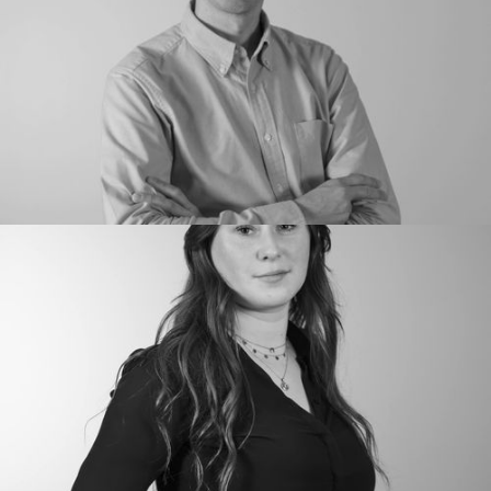
WILLIAM RÉJAULT
Insights, Formation, Conseil
Directeur production conseil
LAUREANO MON
Insights, Formation, Conseil
Directeur trend analyst & strategic planner