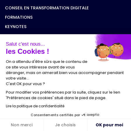
CONSEIL EN TRANSFORMATION DIGITALE
FORMATIONS
KEYNOTES
LEARNING EXPEDITIONS
Salut c'est nous...
ÉVÉNEMENTS
les Cookies !
DEVENIR PARTENAIRE
On a attendu d'être sûrs que le contenu de
ce site vous intéresse avant de vous
déranger, mais on aimerait bien vous accompagner pendant
CONTACT
votre visite...
C'est OK pour vous ?
CONTACT@HUBINSTITUTE.COM
Pour modifier vos préférences par la suite, cliquez sur le lien
MEDIA KIT
'Préférences de cookies' situé dans le pied de page.
À PROPOS
Lire la politique de confidentialité
BROCHURE (PDF)
Consentements certifiés par
NOTRE ÉQUIPE
Non merci
Je choisis
OK pour moi