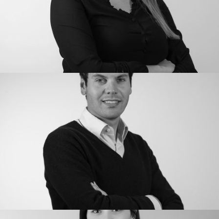
ROMAIN DUSSART
Directeur des Projets Innovations
ADELINE JOUANNE
Relation Entreprises et Membres
Directrice Membership