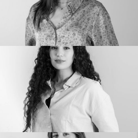
KILIAN DESROCHES
Opérations
Community Manager
PALOMA LACOMBLED
Opérations
Assitante de production