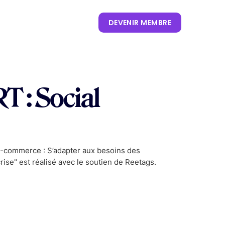
ORTS & TENDANCES
DEVENIR MEMBRE
CONTENUS
 : Social
NOS KEYNOTES
LIVRES BLANCS
S
 CES
OUVRAGES
P. CLIENT
 NRF
NEWSLETTERS
TRENDS
.0
 VIVATECH
HUB LANDSCAPE :
 E-commerce : S’adapter aux besoins des
CARTOGRAPHIE DES
e" est réalisé avec le soutien de Reetags.
OUTILS IA GÉNÉRATIVE