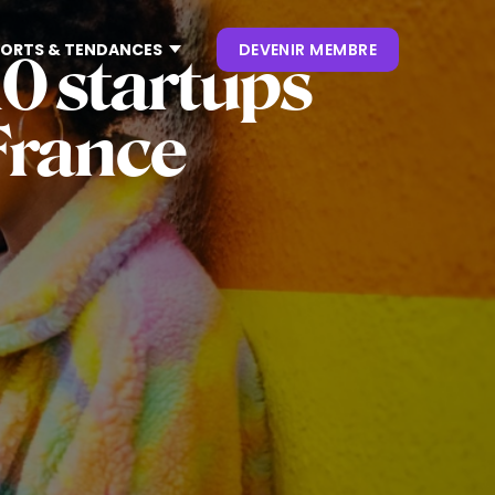
ORTS & TENDANCES
DEVENIR MEMBRE
10 startups
France
CONTENUS
NOS KEYNOTES
LIVRES BLANCS
S
 CES
OUVRAGES
P. CLIENT
 NRF
NEWSLETTERS
TRENDS
.0
 VIVATECH
HUB LANDSCAPE :
CARTOGRAPHIE DES
OUTILS IA GÉNÉRATIVE