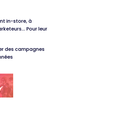
t in-store, à
keteurs... Pour leur
ener des campagnes
onnées