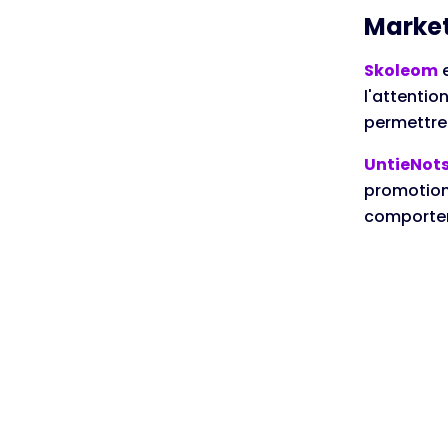
Marke
Skoleom
e
l'attentio
permettre 
UntieNot
promotionn
comporte