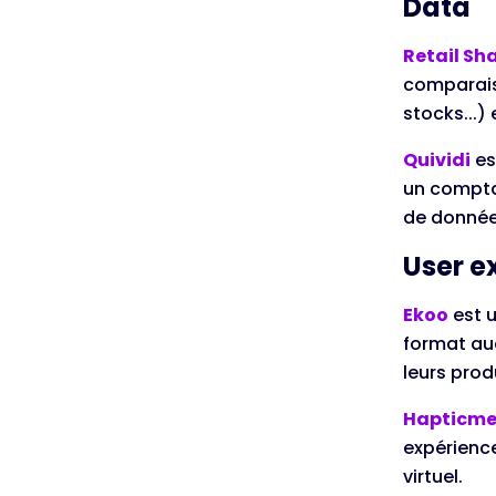
Data
Retail Sh
comparaiso
stocks...)
Quividi
es
un compta
de donnée
User e
Ekoo
est u
format aud
leurs prod
Hapticme
expérience
virtuel.