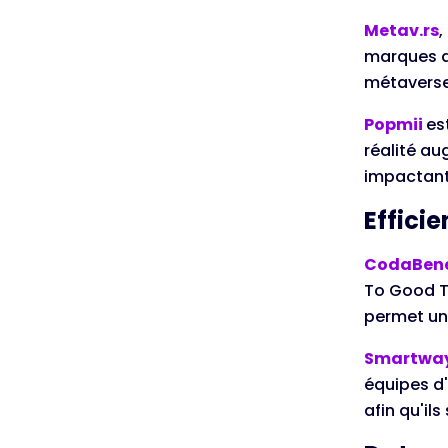
Metav.rs
,
marques de
métaverse
Popmii
es
réalité a
impactant
Effici
CodaBen
To Good T
permet un 
Smartwa
équipes d'
afin qu'il