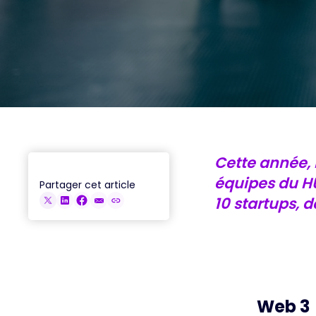
ACCÉDER AUX REPLAYS
Cette année, 
équipes du HU
Partager cet article
10 startups, d
Web 3