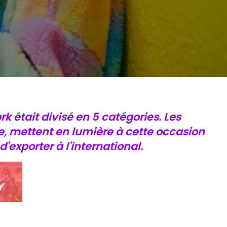
 était divisé en 5 catégories. Les
e, mettent en lumière à cette occasion
'exporter à l'international.