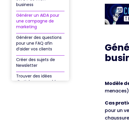
business
Générer un AIDA pour
une campagne de
marketing
Générer des questions
pour une FAQ afin
Géné
d’aider vos clients
busi
Créer des sujets de
Newsletter
Trouver des idées
d’articles pour un blog
Modèle d
menaces) 
Générer des mots clés
à partir d’un sujet précis
Cas prati
Rédiger un texte court
pour un v
en suivant le procédé
chaussure
AIDA