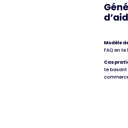
Géné
d’aid
Modèle d
FAQ en te 
Cas prat
te basant 
commerce 