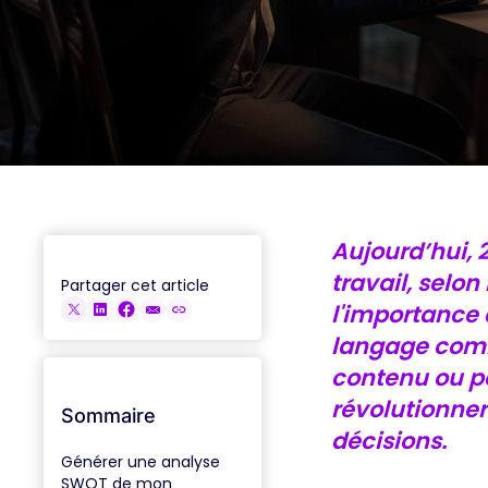
ACCÉDER AUX REPLAYS
Aujourd’hui, 2
travail, selon
Partager cet article
l'importance 
langage comme
contenu ou pe
révolutionner
Sommaire
décisions.
Générer une analyse
SWOT de mon