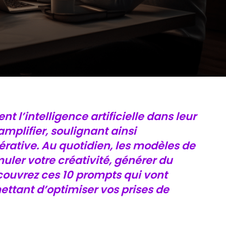
t l’intelligence artificielle dans leur
amplifier, soulignant ainsi
érative. Au quotidien, les modèles de
ler votre créativité, générer du
couvrez ces 10 prompts qui vont
ettant d’optimiser vos prises de