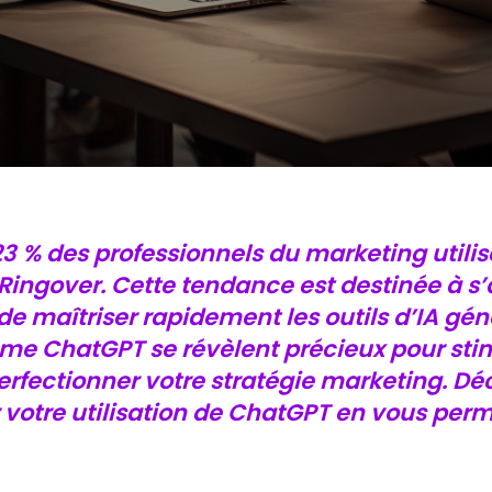
3 % des professionnels du marketing utilisen
 Ringover. Cette tendance est destinée à s’
de maîtriser rapidement les outils d’IA gén
 ChatGPT se révèlent précieux pour stimu
rfectionner votre stratégie marketing. Dé
 votre utilisation de ChatGPT en vous perm