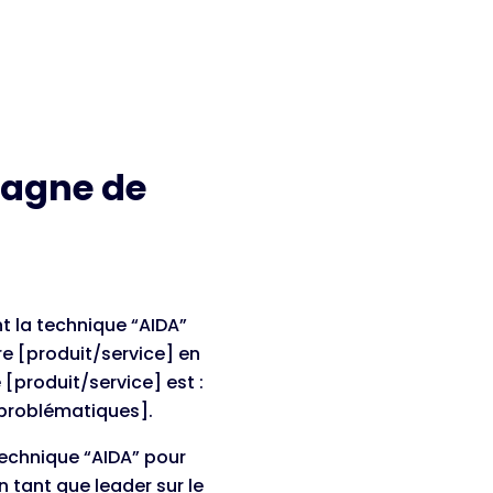
pagne de
t la technique “AIDA”
re [produit/service] en
[produit/service] est :
[problématiques].
technique “AIDA” pour
 tant que leader sur le