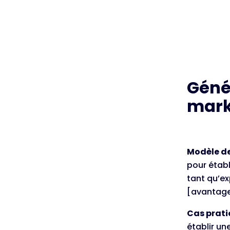
Géné
mark
Modèle d
pour établ
tant qu’ex
[avantage]
Cas prat
établir un