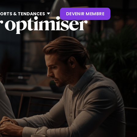
ORTS & TENDANCES
DEVENIR MEMBRE
 optimiser
CONTENUS
NOS KEYNOTES
LIVRES BLANCS
S
 CES
OUVRAGES
P. CLIENT
 NRF
NEWSLETTERS
TRENDS
.0
 VIVATECH
HUB LANDSCAPE :
CARTOGRAPHIE DES
OUTILS IA GÉNÉRATIVE