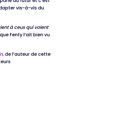
rle du futur et c’est
dapter vis-à-vis du
tient à ceux qui voient
 que Fenty l’ait bien vu
in
,
de l’auteur de cette
teurs