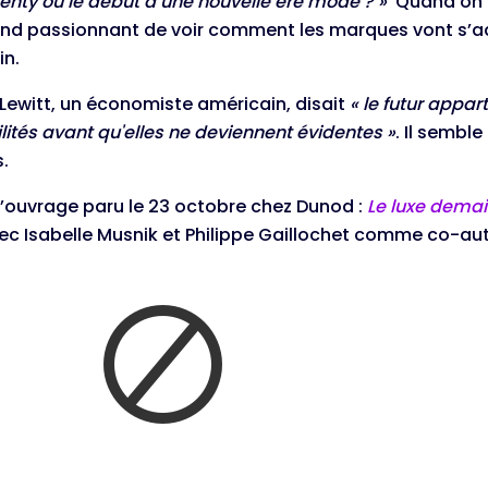
Fenty ou le début d’une nouvelle ère mode ? »
Quand on pa
rend passionnant de voir comment les marques vont s’a
in.
Lewitt, un économiste américain, disait
« le futur appar
ilités avant qu'elles ne deviennent évidentes »
. Il semble
.
 l’ouvrage paru le 23 octobre chez Dunod :
Le luxe dema
ec Isabelle Musnik et Philippe Gaillochet comme co-au