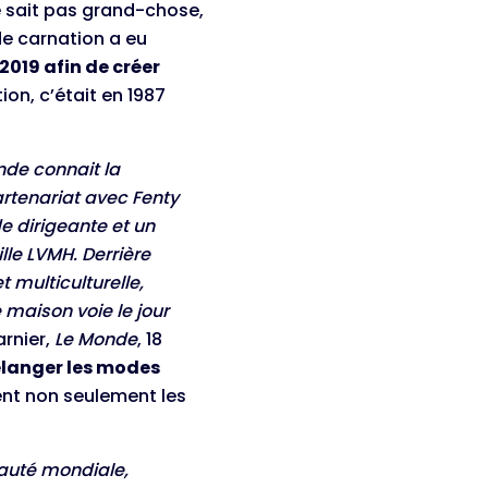
 ne sait pas grand-chose,
de carnation a eu
2019 afin de créer
ion, c’était en 1987
nde connait la
rtenariat avec Fenty
e dirigeante et un
lle LVMH. Derrière
 multiculturelle,
 maison voie le jour
rnier,
Le Monde
, 18
élanger les modes
rent non seulement les
auté mondiale,