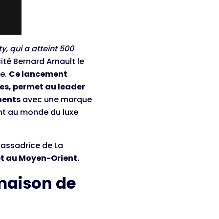
, qui a atteint 500
icité Bernard Arnault le
pe.
Ce lancement
ues, permet au leader
nents
avec une marque
nt au monde du luxe
bassadrice de La
 et au Moyen-Orient.
 maison de