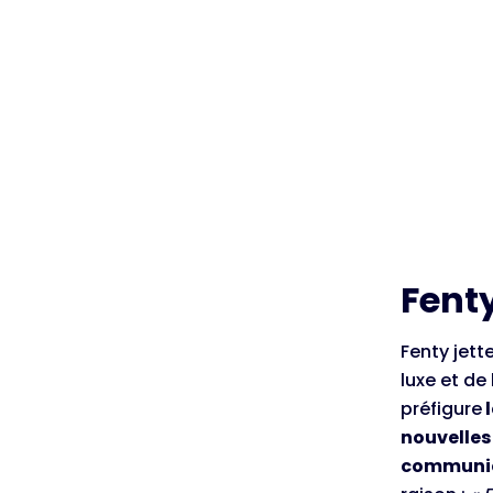
Fenty
Fenty jet
luxe et d
préfigure
l
nouvelles
communic