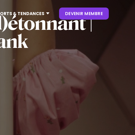
ORTS & TENDANCES
DEVENIR MEMBRE
)étonnant |
Tank
CONTENUS
NOS KEYNOTES
LIVRES BLANCS
S
 CES
OUVRAGES
P. CLIENT
 NRF
NEWSLETTERS
TRENDS
.0
 VIVATECH
HUB LANDSCAPE :
CARTOGRAPHIE DES
OUTILS IA GÉNÉRATIVE