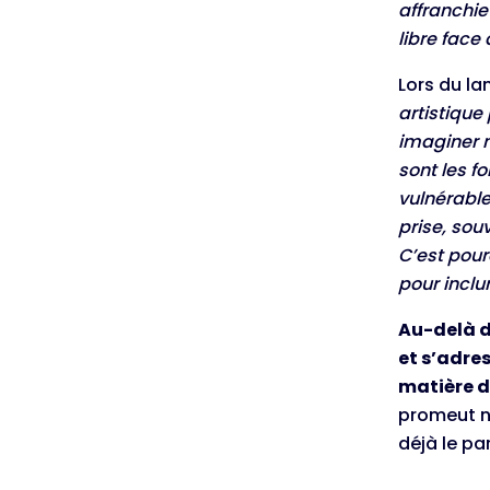
affranchie
libre face
Lors du la
artistique
imaginer m
sont les f
vulnérables
prise, sou
C’est pour
pour inclu
Au-delà d
et s’adre
matière d’
promeut no
déjà le pa