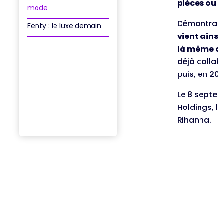
pièces ou 
mode
Démontrant
Fenty : le luxe demain
vient ain
là même 
déjà colla
puis, en 2
Le 8 septe
Holdings, 
Rihanna.