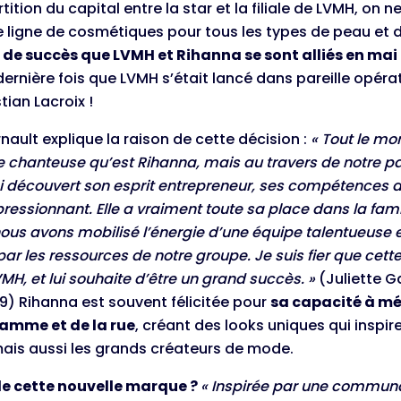
rtition du capital entre la star et la filiale de LVMH, on
 ligne de cosmétiques pour tous les types de peau et 
 de succès que LVMH et Rihanna se sont alliés en mai 
 dernière fois que LVMH s’était lancé dans pareille opérat
tian Lacroix !
nault explique la raison de cette décision :
« Tout le mo
 chanteuse qu’est Rihanna, mais au travers de notre pa
ai découvert son esprit entrepreneur, ses compétences d
ressionnant. Elle a vraiment toute sa place dans la fami
ous avons mobilisé l’énergie d’une équipe talentueuse et
ar les ressources de notre groupe. Je suis fier que cette
VMH, et lui souhaite d’être un grand succès. »
(Juliette Ga
19) Rihanna est souvent félicitée pour
sa capacité à m
amme et de la rue
, créant des looks uniques qui inspi
ais aussi les grands créateurs de mode.
de cette nouvelle marque ?
« Inspirée par une commun