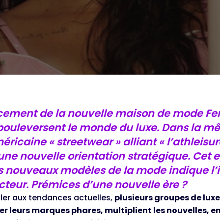
cement de la nouvelle maison de mode Fent
bouleversent le monde du luxe. Dans la m
ricaine « streetwear » alliant « l’athleis
une nouvelle orientation stratégique. Cet 
es nouveaux modèles de la mode indique l’im
cteur. Prémices d’une nouvelle ère ?
ller aux tendances actuelles,
plusieurs groupes de luxe,
r leurs marques phares, multiplient les nouvelles, en