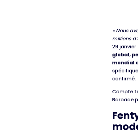
« Nous avo
millions d’
29 janvier
global, p
mondial d
spécifiqu
confirmé.
Compte te
Barbade p
Fenty
mod