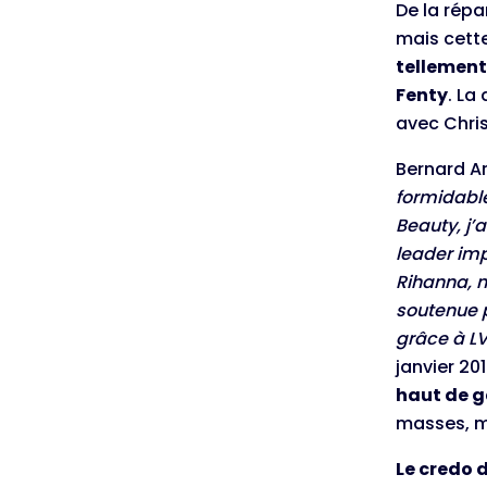
De la répa
mais cette
tellement
Fenty
. La
avec Chris
Bernard Ar
formidable
Beauty, j’
leader imp
Rihanna, n
soutenue p
grâce à L
janvier 20
haut de g
masses, m
Le credo 