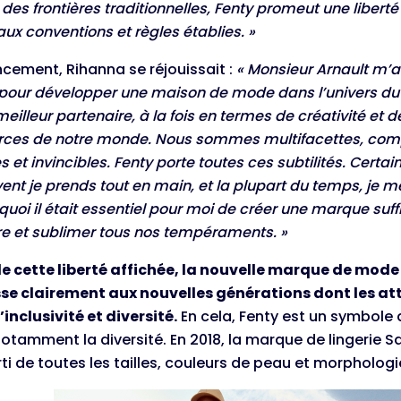
 des frontières traditionnelles, Fenty promeut une libert
 aux conventions et règles établies. »
ncement, Rihanna se réjouissait :
« Monsieur Arnault m’
 pour développer une maison de mode dans l’univers du 
eilleur partenaire, à la fois en termes de créativité et
orces de notre monde. Nous sommes multifacettes, comple
 et invincibles. Fenty porte toutes ces subtilités. Certain
vent je prends tout en main, et la plupart du temps, je me 
quoi il était essentiel pour moi de créer une marque su
re et sublimer tous nos tempéraments. »
e cette liberté affichée, la nouvelle marque de mod
sse clairement aux nouvelles générations dont les att
inclusivité et diversité.
En cela, Fenty est un symbole d'
tamment la diversité. En 2018, la marque de lingerie S
rti de toutes les tailles, couleurs de peau et morpholog