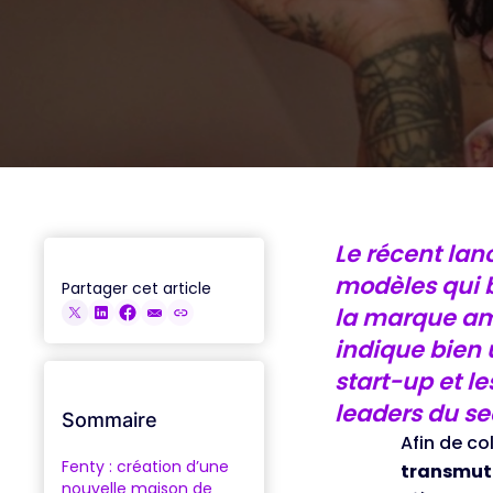
ACCÉDER AUX REPLAYS
Le récent lan
modèles qui 
Partager cet article
la marque amé
indique bien 
start-up et l
leaders du se
Sommaire
Afin de co
Fenty : création d’une
transmute
nouvelle maison de