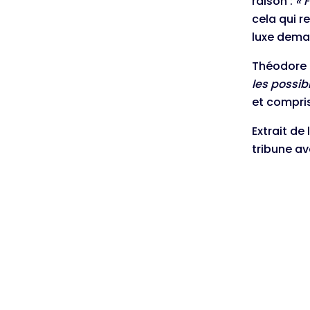
raison :
« 
cela qui 
luxe dema
Théodore 
les possib
et compris
Extrait de
tribune av