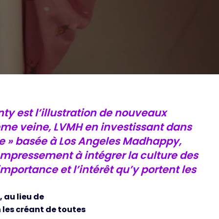
y est l’illustration de nouveaux
ême veine, LVMH en investissant dans
ure » basée à Los Angeles Madhappy,
empressement à intégrer la culture des
portance et l’intérêt qu’y portent les
 au lieu de
 les créant de toutes