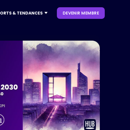
ORTS & TENDANCES
DEVENIR MEMBRE
CONTENUS
NOS KEYNOTES
LIVRES BLANCS
S
 CES
OUVRAGES
P. CLIENT
 NRF
NEWSLETTERS
TRENDS
.0
 VIVATECH
HUB LANDSCAPE :
CARTOGRAPHIE DES
OUTILS IA GÉNÉRATIVE