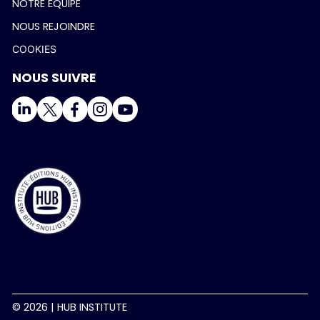
NOTRE ÉQUIPE
NOUS REJOINDRE
COOKIES
NOUS SUIVRE
Salut c'est nous...
les Cookies !
On a attendu d'être sûrs que le contenu de ce site vous
intéresse avant de vous déranger, mais on aimerait bien vous
accompagner pendant votre visite...
C'est OK pour vous ?
Pour modifier vos préférences par la suite, cliquez sur le lien
'Préférences de cookies' situé dans le pied de page.
© 2026 | HUB INSTITUTE
Lire la politique de confidentialité