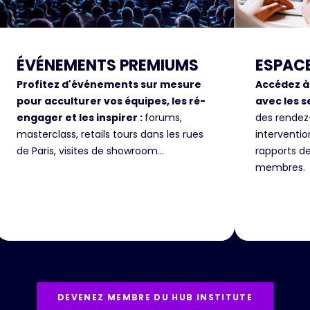
ÉVÉNEMENTS PREMIUMS
ESPAC
Profitez d'événements sur mesure
Accédez à
pour acculturer vos équipes, les ré-
avec les s
engager et les inspirer :
forums,
des rendez
masterclass, retails tours dans les rues
interventi
de Paris, visites de showroom...
rapports d
membres.
DEVENEZ MEMBRE DU HUB INSTITUTE