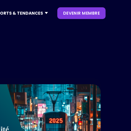
ORTS & TENDANCES
DEVENIR MEMBRE
CONTENUS
NOS KEYNOTES
LIVRES BLANCS
S
 CES
OUVRAGES
P. CLIENT
 NRF
NEWSLETTERS
TRENDS
.0
 VIVATECH
HUB LANDSCAPE :
CARTOGRAPHIE DES
OUTILS IA GÉNÉRATIVE