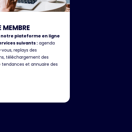
E MEMBRE
 notre plateforme en ligne
ervices suivants :
agenda
-vous, replays des
ons, téléchargement des
e tendances et annuaire des