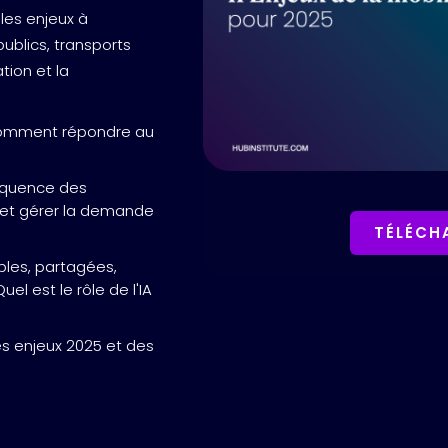
les enjeux à
ublics, transports
ation et la
: comment répondre au
réquence des
é, et gérer la demande
TÉLÉCH
bles, partagées,
el est le rôle de l'IA
s enjeux 2025 et des