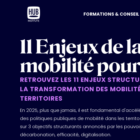
FORMATIONS & CONSEIL
11 Enjeux de l
CONSEIL
RAPPORTS
CONSEIL EN IA GÉNÉRAT
TOUS LES RAPPORTS
mobilité pou
SALONS
FORUMS
TRANSFORMATION DIG
AI FOR TRANSPORT & 
SLUSH HELSINKI
CITIES & GOV
RETROUVEZ LES 11 ENJEUX STRUCT
ADOPT AI - GRAND PAL
HUB LANDSCAPE : CAR
LA RENAISSANCE DU MA
VIVATECH
HUBFORUM : LEAD THE
DES OUTILS IA GÉNÉRAT
AU COEUR DE L’OMNIC
LA TRANSFORMATION DES MOBILITÉ
CES LAS VEGAS
TERRITOIRES
PARIS ECONOMIC FOR
LA PUBLICITÉ ENTRE DAN
AGENTIQUE
En 2025, plus que jamais, il est fondamental d'accél
FORUM DE L'INNOVAT
BEST OF VIVATECH 20
des politiques publiques de mobilité dans les territ
sur 3 objectifs structurants annoncés par les pouvoir
REPLAYS
décarbonation, efficacité, digitalisation.