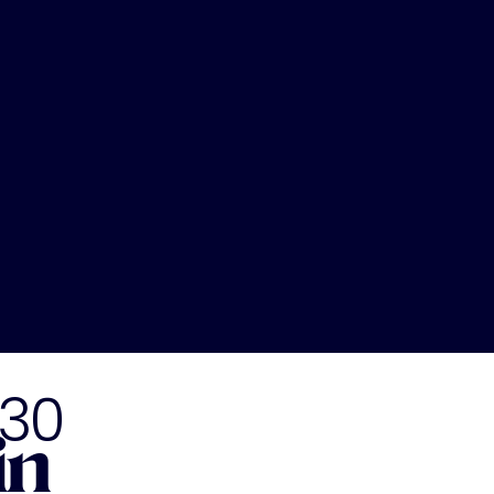
030
in