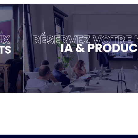
RÉSERVEZ VOTRE
UX
IA & PRODUC
TS