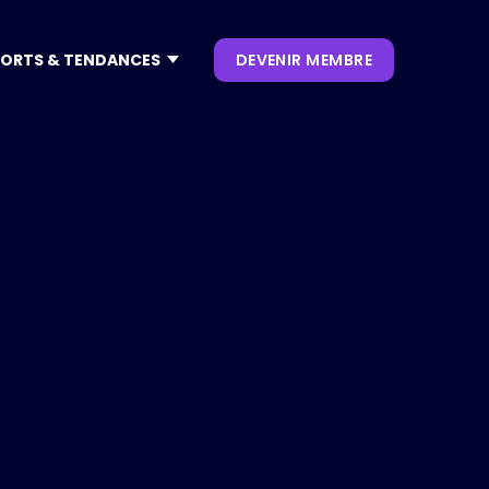
ORTS & TENDANCES
DEVENIR MEMBRE
CONTENUS
NOS KEYNOTES
LIVRES BLANCS
S
 CES
OUVRAGES
P. CLIENT
 NRF
NEWSLETTERS
TRENDS
.0
 VIVATECH
HUB LANDSCAPE :
CARTOGRAPHIE DES
OUTILS IA GÉNÉRATIVE