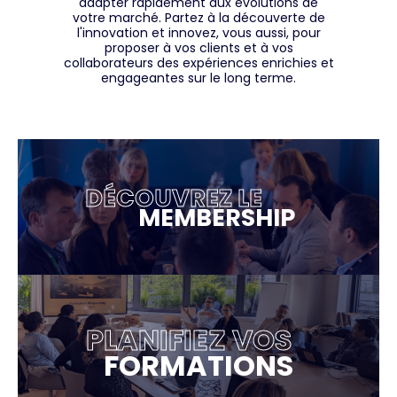
adapter rapidement aux évolutions de
votre marché. Partez à la découverte de
l'innovation et innovez, vous aussi, pour
proposer à vos clients et à vos
collaborateurs des expériences enrichies et
engageantes sur le long terme.
DÉCOUVREZ LE
MEMBERSHIP
PLANIFIEZ VOS
FORMATIONS