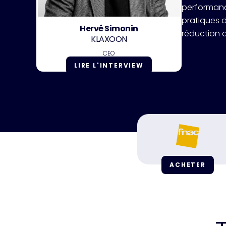
ACCÉDER AUX REPLAYS
performanc
pratiques d
Hervé Simonin
réduction 
KLAXOON
CEO
LIRE L'INTERVIEW
ACHETER