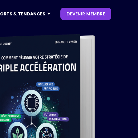
ORTS & TENDANCES
DEVENIR MEMBRE
CONTENUS
NOS KEYNOTES
LIVRES BLANCS
S
 CES
OUVRAGES
P. CLIENT
 NRF
NEWSLETTERS
TRENDS
.0
 VIVATECH
HUB LANDSCAPE :
CARTOGRAPHIE DES
OUTILS IA GÉNÉRATIVE