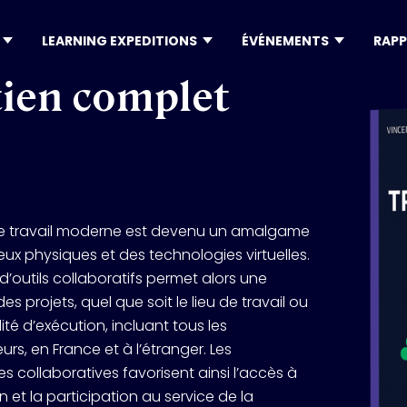
LEARNING EXPEDITIONS
ÉVÉNEMENTS
RAPP
tien complet
FORMATIONS
ARTICLES
KEYNOTES
IVE
TOUTES NOS FORMATIONS
TOUS LES ARTICLES
TOUTES 
EXPÉRIENCES
HUBTALKS
THÉMATIQUE
ITALE
LOGISTICS
FORMATIONS IA
5 CONSEILS POUR NE PAS SE FAIRE 
KEYNOTE
PARIS AI EXPERIENCE
BANKING & INSURANCE
RETAIL & EX
DÉPASSER À L'ÈRE DE L’IA
e travail moderne est devenu un amalgame
AIS
SAN FRANCISCO EXPERIENCE
RSE
TOGRAPHIE
GASIN PHYSIQUE 
E-LEARNING IA
KEYNOTE
 NEXT
CHINA EXPERIENCE
B2B & INDUSTRY TRANSFORMATION
AI & TECH 
IVE
ANALITÉ
3 QUESTIONS À ROMAIN ROUSSELET, 
ieux physiques et des technologies virtuelles.
SÉOUL COMMERCE EXPERIENCE
INDUSTRIE 4
FORMATION IA & RSE
RESPONSABLE DE MARCHÉS RÉSEAUX DE 
KEYNOTE
n d’outils collaboratifs permet alors une
UM
S L'ÈRE 
FROID CHEZ ENGIE SOLUTIONS
es projets, quel que soit le lieu de travail ou
3 LEVIERS D’IA GEN
ION POUR LE COMMERCE
LES 10 CAMPAGNES PUBLICITAIRES QUI 
ité d’exécution, incluant tous les
26
ONT MARQUÉ LES CANNES LIONS 2025
urs, en France et à l’étranger. Les
s collaboratives favorisent ainsi l’accès à
on et la participation au service de la