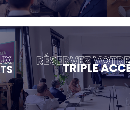
RÉSERVEZ VOTR
UX
TRIPLE ACC
TS