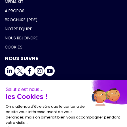
MEDIA KIT
À PROPOS
BROCHURE (PDF)
NOTRE ÉQUIPE
NOUS REJOINDRE
COOKIES
NOUS SUIVRE
Salut c'est nous...
les Cookies !
On a attendu d'être sûrs que le contenu de
ce site vous intéresse avant de vous
déranger, mais on aimerait bien vous accompagner pendant
votre visite...