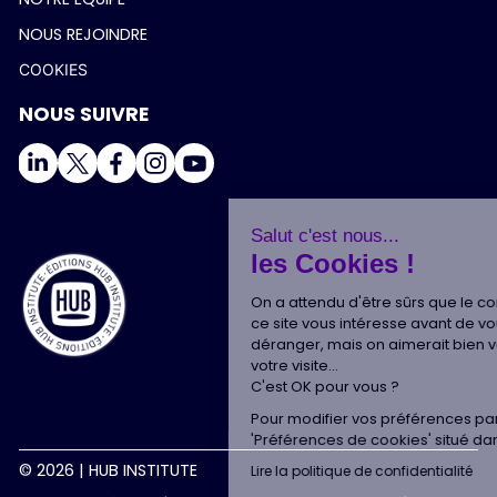
NOUS REJOINDRE
COOKIES
NOUS SUIVRE
Salut c'est nous...
les Cookies !
On a attendu d'être sûrs que le contenu de
ce site vous intéresse avant de vous
déranger, mais on aimerait bien vous accompagner pendant
votre visite...
C'est OK pour vous ?
Pour modifier vos préférences par la suite, cliquez sur le lien
'Préférences de cookies' situé dans le pied de page.
© 2026 | HUB INSTITUTE
Lire la politique de confidentialité