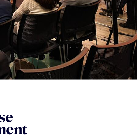
rse
ment