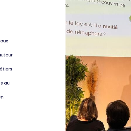
 aux
autour
étiers
és au
en