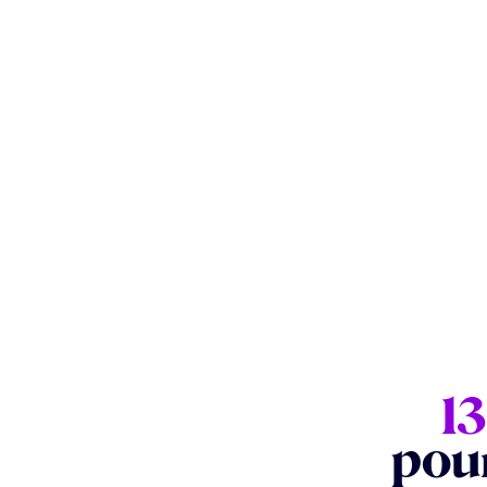
1
pou