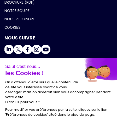
BROCHURE (PDF)
NOTRE ÉQUIPE
NOUS REJOINDRE
COOKIES
NOUS SUIVRE
Salut c'est nous...
les Cookies !
On a attendu d'être sûrs que le contenu de
ce site vous intéresse avant de vous
déranger, mais on aimerait bien vous accompagner pendant
votre visite...
C'est OK pour vous ?
Pour modifier vos préférences par la suite, cliquez sur le lien
'Préférences de cookies' situé dans le pied de page.