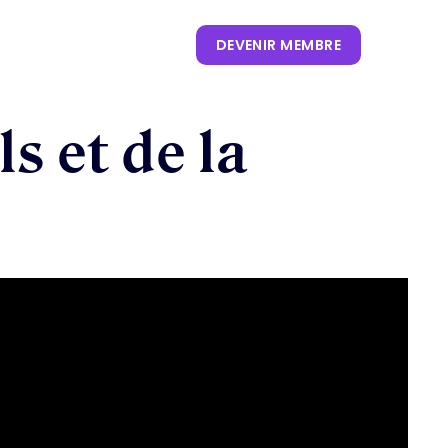
ORTS & TENDANCES
DEVENIR MEMBRE
s et de la
CONTENUS
NOS KEYNOTES
LIVRES BLANCS
S
 CES
OUVRAGES
P. CLIENT
 NRF
NEWSLETTERS
TRENDS
.0
 VIVATECH
HUB LANDSCAPE :
CARTOGRAPHIE DES
OUTILS IA GÉNÉRATIVE