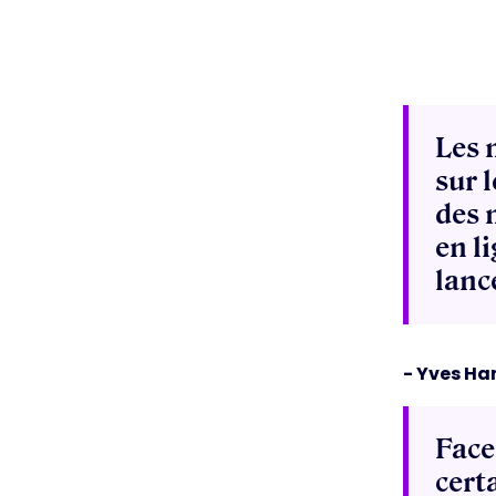
Les 
sur 
des 
en l
lanc
- Yves Ha
Face
cert