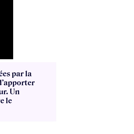
ées par la
 d’apporter
ur. Un
e le