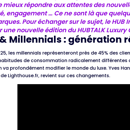
e mieux répondre aux attentes des nouvelles
eté, engagement … Ce ne sont là que quelq
rques. Pour échanger sur le sujet, le HUB I
 une nouvelle édition du HUBTALK Luxury C
& Millennials : génération r
25, les millennials représenteront près de 45% des clien
habitudes de consommation radicalement différentes d
n va profondément modifier le monde du luxe. Yves Han
de Lighthouse.fr, revient sur ces changements.