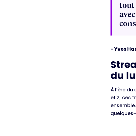
tout
avec
cons
- Yves Ha
Stre
du lu
À l’ère du
et Z, ces 
ensemble. 
quelques-u