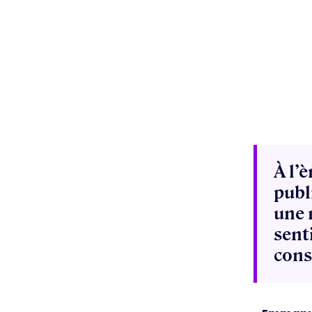
À l’
publ
une 
sent
cons