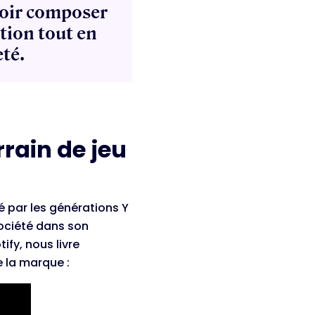
avoir composer
tion tout en
eté.
rain de jeu
é par les générations Y
société dans son
fy, nous livre
e la marque :