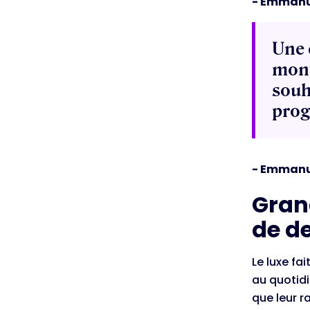
- Emmanue
Une 
mont
souh
prog
- Emmanue
Gran
de d
Le luxe fa
au quotidi
que leur r