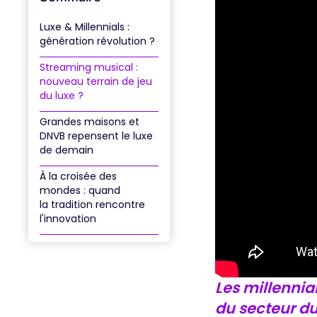
ACCÉDER AUX REPLAYS
Luxe & Millennials :
génération révolution ?
Streaming musical :
nouveau terrain de jeu
du luxe ?
Grandes maisons et
DNVB repensent le luxe
de demain
À la croisée des
mondes : quand
la tradition rencontre
l'innovation
Les millennia
du secteur du