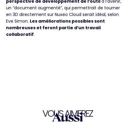
perspective de développement de l’outil
à l’avenir,
un “document augmenté”, qui permettrait de tourner
en 3D directement sur Nuxeo Cloud serait idéal, selon
Eve Simon.
Les améliorations possibles sont
nombreuses et feront partie d’un travail
collaboratif
.
VOUS AIMEREZ
Aussi