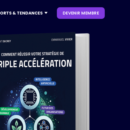
ORTS & TENDANCES
DEVENIR MEMBRE
CONTENUS
NOS KEYNOTES
LIVRES BLANCS
S
 CES
OUVRAGES
P. CLIENT
 NRF
NEWSLETTERS
TRENDS
.0
 VIVATECH
HUB LANDSCAPE :
CARTOGRAPHIE DES
OUTILS IA GÉNÉRATIVE