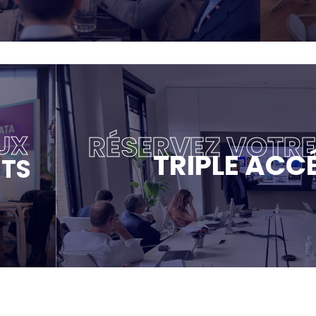
RÉSERVEZ VOTR
UX
TRIPLE ACC
TS