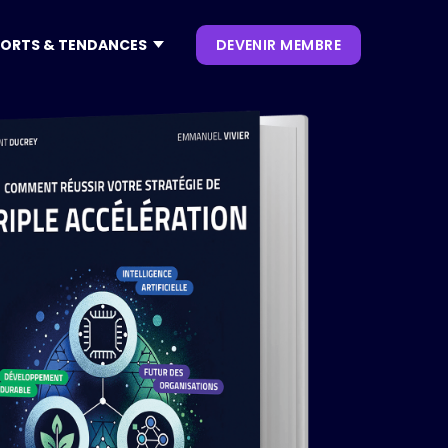
ORTS & TENDANCES
DEVENIR MEMBRE
CONTENUS
NOS KEYNOTES
LIVRES BLANCS
S
 CES
OUVRAGES
P. CLIENT
 NRF
NEWSLETTERS
TRENDS
.0
 VIVATECH
HUB LANDSCAPE :
CARTOGRAPHIE DES
OUTILS IA GÉNÉRATIVE