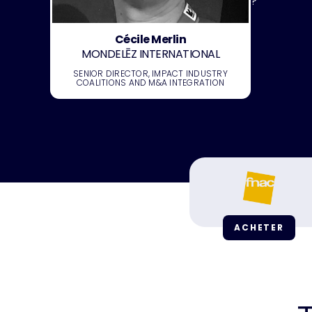
?
ACCÉDER AUX REPLAYS
Cécile Merlin
MONDELĒZ INTERNATIONAL
SENIOR DIRECTOR, IMPACT INDUSTRY
COALITIONS AND M&A INTEGRATION
ACHETER