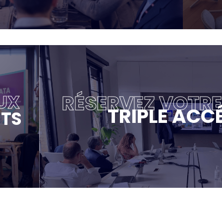
RÉSERVEZ VOTR
UX
TRIPLE ACC
TS