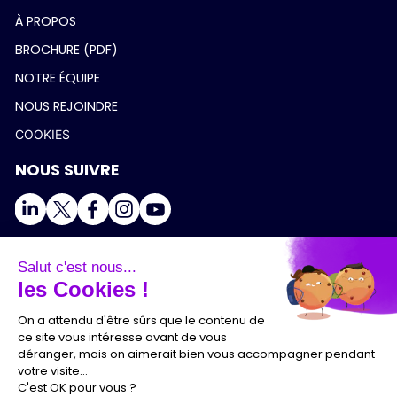
À PROPOS
BROCHURE (PDF)
NOTRE ÉQUIPE
NOUS REJOINDRE
COOKIES
NOUS SUIVRE
Salut c'est nous...
les Cookies !
On a attendu d'être sûrs que le contenu de
ce site vous intéresse avant de vous
déranger, mais on aimerait bien vous accompagner pendant
votre visite...
C'est OK pour vous ?