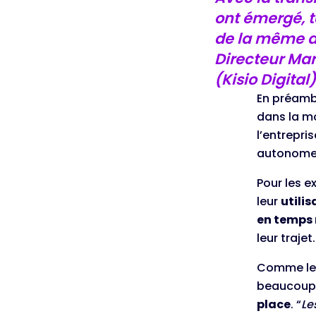
ont émergé, t
de la même ap
Directeur Mar
(Kisio Digita
En préamb
dans la mo
l’entrepri
autonomes
Pour les e
leur
utili
en temps 
leur trajet
Comme le r
beaucoup 
place
. “
Le