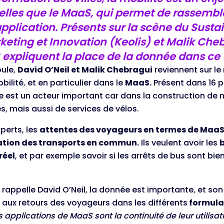
elles que le MaaS, qui permet de rassemble
plication. Présents sur la scène du Sustai
keting et Innovation (Keolis) et Malik Cheb
l) expliquent la place de la donnée dans ce
ule,
David O’Neil et Malik Chebragui
reviennent sur le
bilité, et en particulier dans le
MaaS.
Présent dans 16 
se est un acteur important car dans la construction de 
, mais aussi de services de vélos.
xperts, les
attentes des voyageurs en termes de Maa
sation des transports en commun.
Ils veulent avoir les
réel
, et par exemple savoir si les arrêts de bus sont bi
.
appelle David O’Neil, la donnée est importante, et son 
aux retours des voyageurs dans les différents
formulai
s applications de MaaS sont la continuité de leur utilisa