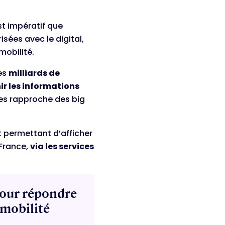
est impératif que
sées avec le digital,
mobilité.
des
milliards de
ir les informations
les rapproche des big
t permettant d’afficher
France,
via les services
 pour répondre
 mobilité