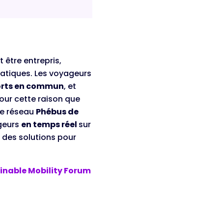
)
 être entrepris,
atiques. Les voyageurs
ports en commun
, et
pour cette raison que
 le réseau
Phébus de
geurs
en temps réel
sur
 des solutions pour
ainable Mobility Forum