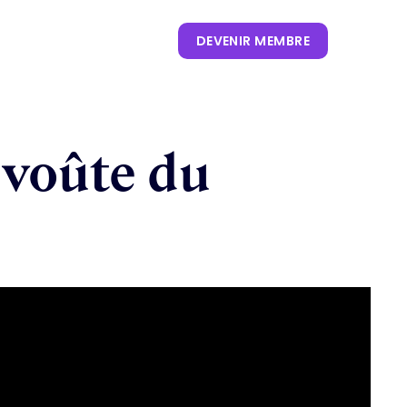
ORTS & TENDANCES
DEVENIR MEMBRE
CONTENUS
 voûte du
NOS KEYNOTES
LIVRES BLANCS
S
 CES
OUVRAGES
P. CLIENT
 NRF
NEWSLETTERS
TRENDS
.0
 VIVATECH
HUB LANDSCAPE :
CARTOGRAPHIE DES
OUTILS IA GÉNÉRATIVE