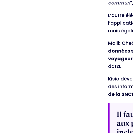
commun
”
L’autre él
l’applicat
mais égal
Malik Cheb
données 
voyageur
data.
Kisio dév
des infor
de la SNC
Il f
aux 
incl