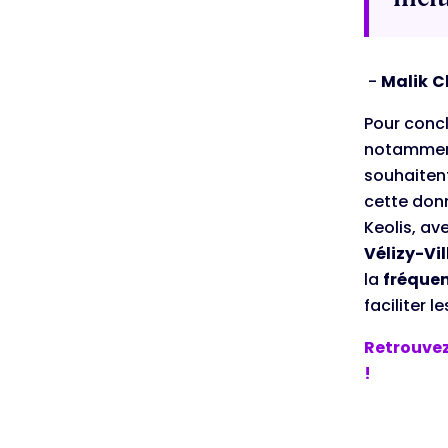
-
Malik
C
Pour concl
notamment
souhaite
cette donn
Keolis, av
Vélizy-Vi
la
fréquen
faciliter 
Retrouvez
!