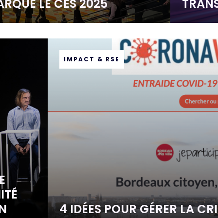
ARQUÉ LE CES 2025
TRANS
IMPACT & RSE
E
ITÉ
N
4 IDÉES POUR GÉRER LA C