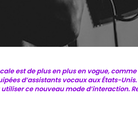
ocale est de plus en plus en vogue, comme
uipées d’assistants vocaux aux États-Uni
tiliser ce nouveau mode d’interaction. Re