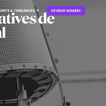
ORTS & TENDANCES
DEVENIR MEMBRE
iatives de
l
CONTENUS
NOS KEYNOTES
LIVRES BLANCS
S
 CES
OUVRAGES
P. CLIENT
 NRF
NEWSLETTERS
TRENDS
.0
 VIVATECH
HUB LANDSCAPE :
CARTOGRAPHIE DES
OUTILS IA GÉNÉRATIVE