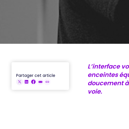
ACCÉDER AUX REPLAYS
L’interface v
enceintes éq
Partager cet article
doucement à u
voie.