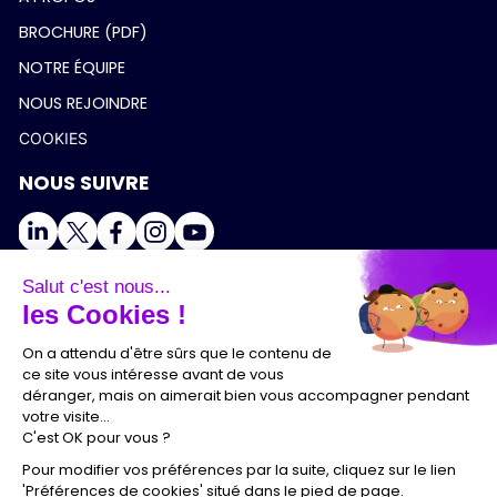
BROCHURE (PDF)
NOTRE ÉQUIPE
NOUS REJOINDRE
COOKIES
NOUS SUIVRE
Salut c'est nous...
les Cookies !
On a attendu d'être sûrs que le contenu de
ce site vous intéresse avant de vous
déranger, mais on aimerait bien vous accompagner pendant
votre visite...
C'est OK pour vous ?
Pour modifier vos préférences par la suite, cliquez sur le lien
'Préférences de cookies' situé dans le pied de page.