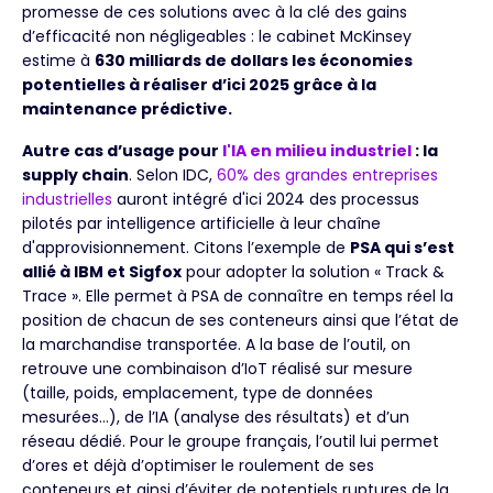
promesse de ces solutions avec à la clé des gains
d’efficacité non négligeables : le cabinet McKinsey
estime à
630 milliards de dollars les économies
potentielles à réaliser d’ici 2025 grâce à la
maintenance prédictive.
Autre cas d’usage pour
l'IA en milieu industriel
: la
supply chain
. Selon IDC,
60% des grandes entreprises
industrielles
auront intégré d'ici 2024 des processus
pilotés par intelligence artificielle à leur chaîne
d'approvisionnement. Citons l’exemple de
PSA qui s’est
allié à IBM et Sigfox
pour adopter la solution « Track &
Trace ». Elle permet à PSA de connaître en temps réel la
position de chacun de ses conteneurs ainsi que l’état de
la marchandise transportée. A la base de l’outil, on
retrouve une combinaison d’IoT réalisé sur mesure
(taille, poids, emplacement, type de données
mesurées…), de l’IA (analyse des résultats) et d’un
réseau dédié. Pour le groupe français, l’outil lui permet
d’ores et déjà d’optimiser le roulement de ses
conteneurs et ainsi d’éviter de potentiels ruptures de la