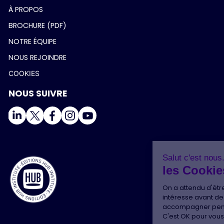
À PROPOS
BROCHURE (PDF)
NOTRE ÉQUIPE
NOUS REJOINDRE
COOKIES
NOUS SUIVRE
Salut c'est nous...
les Cookies !
On a attendu d'être sûrs que le contenu de
ce site vous intéresse avant de vous
déranger, mais on aimerait bien vous accompagner pendant
votre visite...
C'est OK pour vous ?