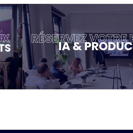
RÉSERVEZ VOTRE
UX
IA & PRODUC
TS