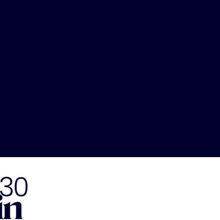
030
in