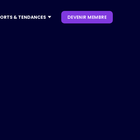
ORTS & TENDANCES
DEVENIR MEMBRE
CONTENUS
NOS KEYNOTES
LIVRES BLANCS
S
 CES
OUVRAGES
P. CLIENT
 NRF
NEWSLETTERS
TRENDS
.0
 VIVATECH
HUB LANDSCAPE :
CARTOGRAPHIE DES
OUTILS IA GÉNÉRATIVE