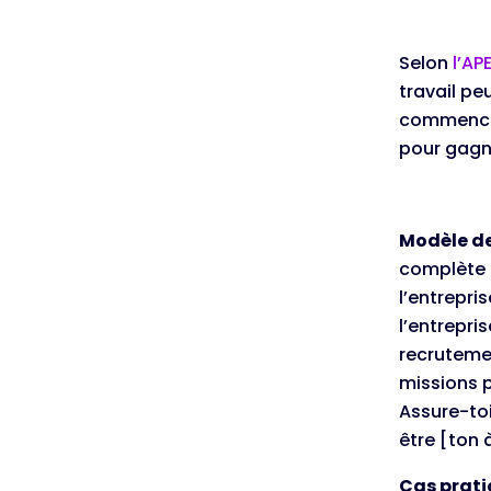
Selon
l’AP
travail peu
commencer
pour gagne
Modèle d
complète 
l’entrepri
l’entrepri
recrutemen
missions p
Assure-toi
être [ton 
Cas prat