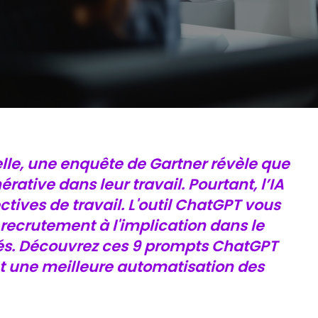
elle, une enquête de Gartner révèle que
ative dans leur travail. Pourtant, l’IA
tives de travail. L'outil ChatGPT vous
recrutement à l'implication dans le
és. Découvrez ces 9 prompts ChatGPT
t une meilleure automatisation des