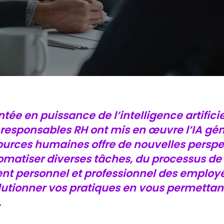
tée en puissance de l’intelligence artifici
 responsables RH ont mis en œuvre l’IA génér
ources humaines offre de nouvelles perspec
matiser diverses tâches, du processus de 
t personnel et professionnel des employ
lutionner vos pratiques en vous permettan
.