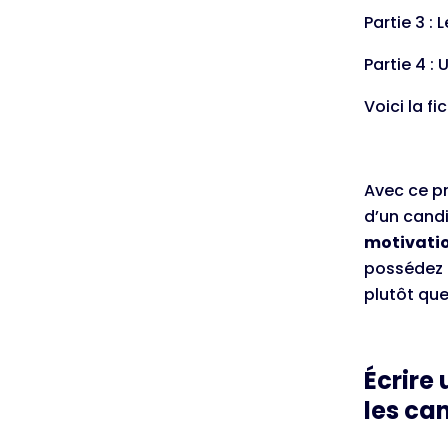
Partie 3 :
Partie 4 :
Voici la f
Avec ce pr
d’un candi
motivatio
possédez C
plutôt que
Écrire
les ca