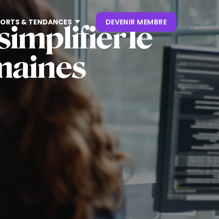
ORTS & TENDANCES
DEVENIR MEMBRE
mplifier le
umaines
CONTENUS
NOS KEYNOTES
LIVRES BLANCS
S
 CES
OUVRAGES
P. CLIENT
 NRF
NEWSLETTERS
TRENDS
.0
 VIVATECH
HUB LANDSCAPE :
CARTOGRAPHIE DES
OUTILS IA GÉNÉRATIVE