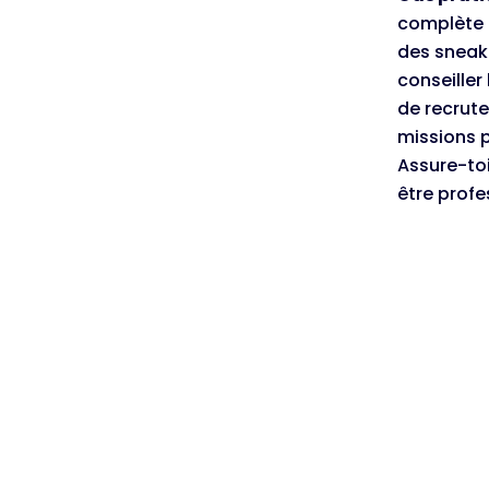
complète 
des sneake
conseiller 
de recrute
missions p
Assure-toi
être profe