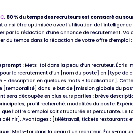
EC
,
80 % du temps des recruteurs est consacré au sou
t ainsi être optimisée avec l’utilisation de l’intelligence a
 par la rédaction d’une annonce de recrutement. Voic
r du temps dans la rédaction de votre offre d’emploi 
e prompt
: Mets-toi dans la peau d’un recruteur. Écris-
pour le recrutement d’un [nom du poste] en [type de 
se + description en quelques mots + localisation]. Cett
se [temporalité] dans le but de [mission globale du pos
t sera découpée en plusieurs parties : brève descriptio
rincipales, profil recherché, modalités du poste. Expéri
 que l’offre d’emploi soit structurée et percutante. Le 
à définir]. Avantages : [télétravail, tickets restaurants e
ique
: Mets-toi dans la peau d’un recruteur. Écris-moi u