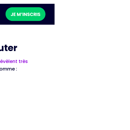
uter
révèlent très
comme :