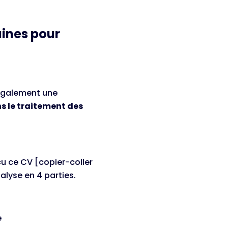
ines pour
 également une
s le traitement des
çu ce CV [copier-coller
nalyse en 4 parties.
e