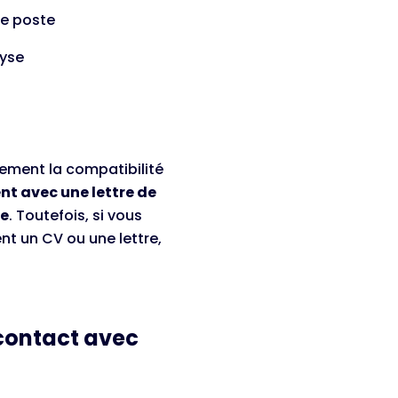
 de poste
lyse
dement la compatibilité
t avec une lettre de
re
. Toutefois, si vous
nt un CV ou une lettre,
 contact avec