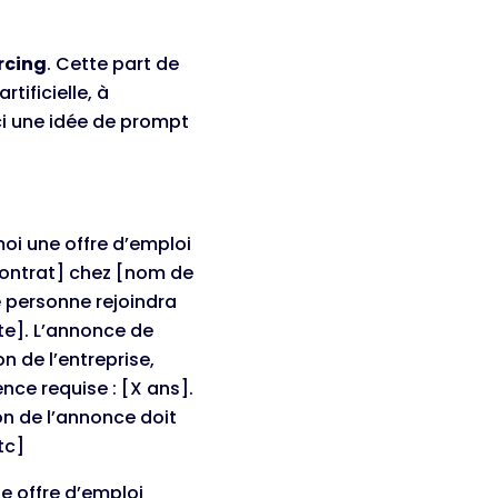
rcing
. Cette part de
rtificielle, à
i une idée de prompt
:
moi une offre d’emploi
contrat] chez [nom de
e personne rejoindra
te]. L’annonce de
n de l’entreprise,
ence requise : [X ans].
ton de l’annonce doit
tc]
ne offre d’emploi