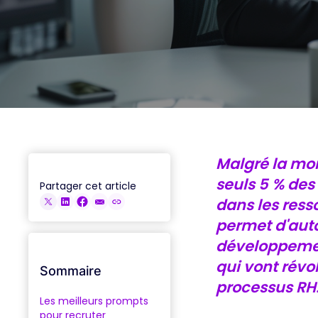
ACCÉDER AUX REPLAYS
Malgré la mon
seuls 5 % des
Partager cet article
dans les ress
permet d'auto
développemen
qui vont révo
Sommaire
processus RH
Les meilleurs prompts
pour recruter