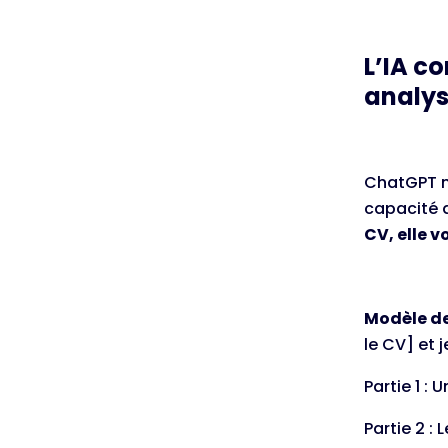
L’IA c
analys
ChatGPT ne
capacité 
CV, elle 
Modèle d
le CV] et 
Partie 1 :
Partie 2 :