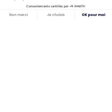
Consentements certifiés par
Non merci
Je choisis
OK pour moi
Axeptio consent
Plateforme de Gestion du Consentement : Personnalisez vos Option
Notre plateforme vous permet d'adapter et de gérer vos paramètres de