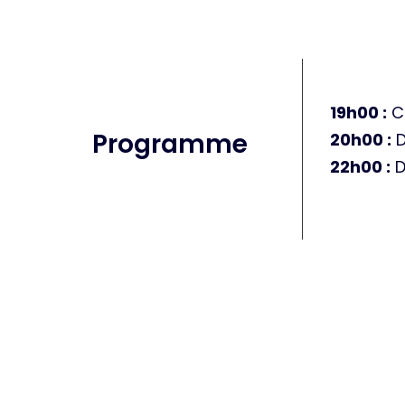
19h00 :
Co
Programme
20h00 :
D
22h00 :
D
Participer au Gr
c’est :
Une soirée d’exception pour inspirer, co