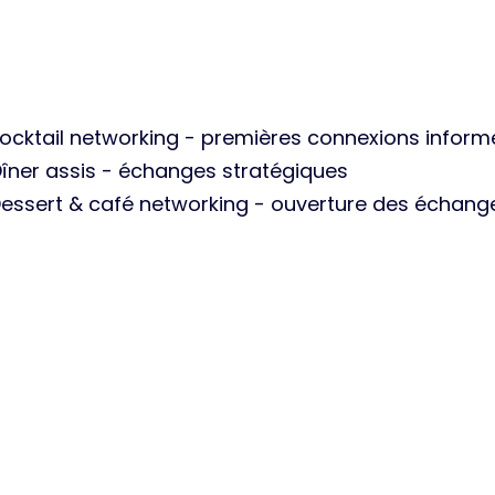
cktail networking - premières connexions informe
îner assis - échanges stratégiques
essert & café networking - ouverture des échange
and Dîner,
nnecter et fédérer vos